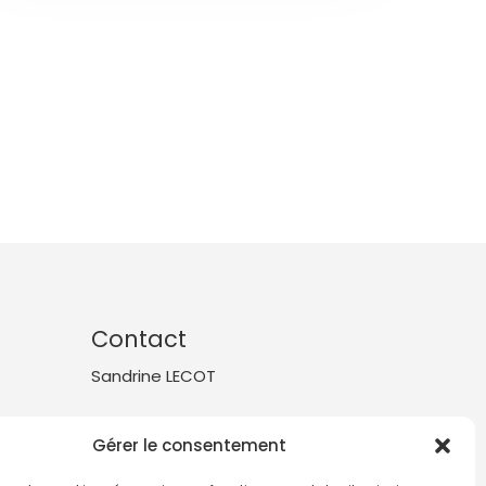
Contact
Sandrine LECOT
6 place St Mathurin
Gérer le consentement
56310 Quistinic