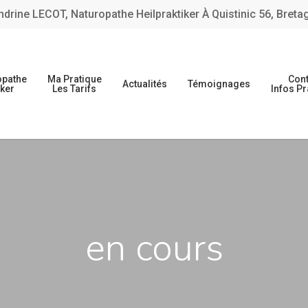
ndrine LECOT, Naturopathe Heilpraktiker À Quistinic 56, Breta
opathe
Ma Pratique
Cont
Actualités
Témoignages
iker
Les Tarifs
Infos Pr
en cours