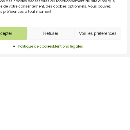
sons des cookies nécessaires au fonctionnement du site ainsi que,
02 97 08 52 71
thode
ve de votre consentement, des cookies optionnels. Vous pouvez
os préférences à tout moment.
Du
Lundi
au
Vendredi
de
9h30
à
19h
cepter
Refuser
Voir les préférences
Politique de cookies
Mentions légales