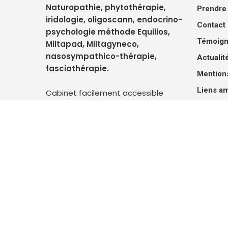
Naturopathie, phytothérapie,
Prendre
iridologie, oligoscann, endocrino-
Contact 
psychologie méthode Equilios,
Témoign
Miltapad, Miltagyneco,
nasosympathico-thérapie,
Actualit
fasciathérapie.
Mentions
Liens am
Cabinet facilement accessible
depuis Languidic, Baud, Plouay,
Politiqu
Hennebont, Kervignac, Caudan,
Pluvigner, Pontivy, Locminé, Lanester,
Brech, Lorient.
© 2026 Sandrine Lecot, naturopathe Heilpraktiker e
Création
Compouce.com