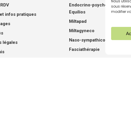
Nous utili
 RDV
Endocrino-psychologie – Mé
sous réser
modifier v
Equilios
et infos pratiques
Miltapad
ages
Miltagyneco
és
Ac
Naso-sympathicothérapie
 légales
Fasciathérapie
is
e de cookies (UE)
n Bretagne.