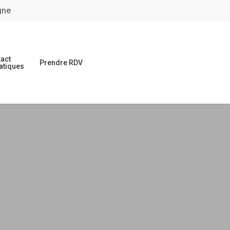
gne
act
Prendre RDV
atiques