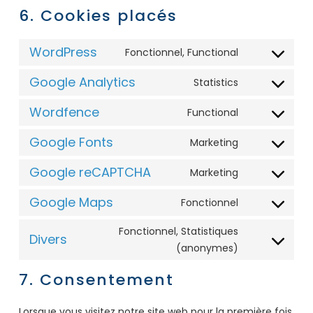
6. Cookies placés
WordPress
Fonctionnel, Functional
Consent
to
Google Analytics
Statistics
Consent
service
to
Wordfence
wordpress
Functional
Consent
service
to
Google Fonts
google-
Marketing
Consent
service
analytics
to
Google reCAPTCHA
wordfence
Marketing
Consent
service
to
Google Maps
google-
Fonctionnel
Consent
service
fonts
to
google-
Fonctionnel, Statistiques
Divers
service
recaptcha
Consent
(anonymes)
google-
to
7. Consentement
maps
service
divers
Lorsque vous visitez notre site web pour la première fois,